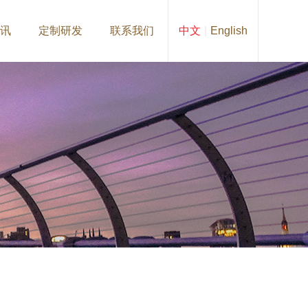
讯
定制研发
联系我们
中文
|
English